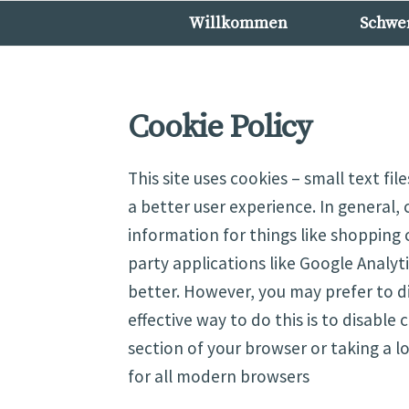
Zur
Zum
Willkommen
Schwe
Navigation
Inhalt
springen
springen
Cookie Policy
This site uses cookies – small text fi
a better user experience. In general, 
information for things like shopping
party applications like Google Analyt
better. However, you may prefer to di
effective way to do this is to disable
section of your browser or taking a l
for all modern browsers