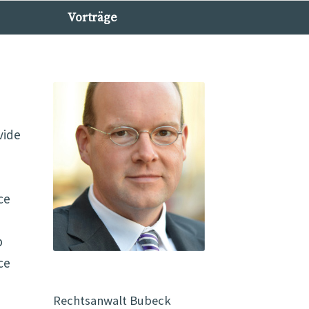
Vorträge
vide
ce
p
ce
Rechtsanwalt Bubeck