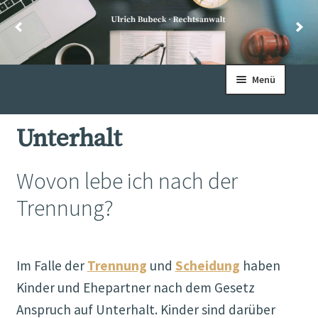
Zur
Zum
Menü
Navigation
Inhalt
springen
springen
Willkommen
Unterhalt
Schwerpunkte
Wovon lebe ich nach der
Über mich
Trennung?
Aktuelles
Im Falle der
Trennung
und
Scheidung
haben
Vorträge
Kinder und Ehepartner nach dem Gesetz
Anspruch auf Unterhalt. Kinder sind darüber